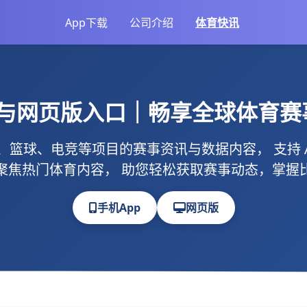
App下载
公司介绍
体育快讯
P与网页版入口｜畅享全球体育
、篮球、电竞等项目的赛事资讯与数据内容， 支持
聚焦热门体育内容， 助您轻松获取赛事动态，掌握
手机App
网页版