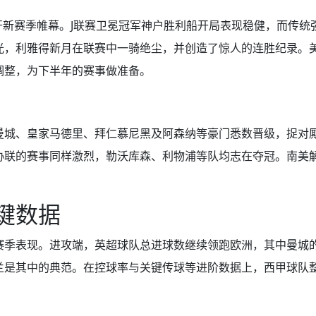
开新赛季帷幕。J联赛卫冕冠军神户胜利船开局表现稳健，而传
光，利雅得新月在联赛中一骑绝尘，并创造了惊人的连胜纪录。
调整，为下半年的赛事做准备。
曼城、皇家马德里、拜仁慕尼黑及阿森纳等豪门悉数晋级，捉对
协联的赛事同样激烈，勒沃库森、利物浦等队均志在夺冠。南美
键数据
赛季表现。进攻端，英超球队总进球数继续领跑欧洲，其中曼城
兰是其中的典范。在控球率与关键传球等进阶数据上，西甲球队