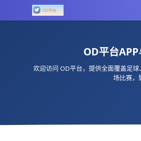
OD平台
AP
欢迎访问
OD平台
，提供全面覆盖足球
场比赛，