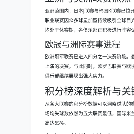
亚洲范围内，日本J联赛与韩国K联赛已拉
职业联赛因众多球星加盟持续吸引全球目
均处于休赛期，各俱乐部正积极进行阵容
欧冠与洲际赛事进程
欧洲冠军联赛已进入四分之一决赛阶段。
上演的决赛。与此同时，欧罗巴联赛与欧
俱乐部继续展现出强大实力。
积分榜深度解析与关
从各大联赛的积分榜数据可以洞察球队的
场均失球数依然为五大联赛最低，国际米
高达65%。