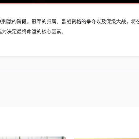
张刺激的阶段。冠军的归属、欧战资格的争夺以及保级大战，将
成为决定最终命运的核心因素。