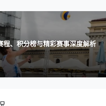
赛程、积分榜与精彩赛事深度解析
况